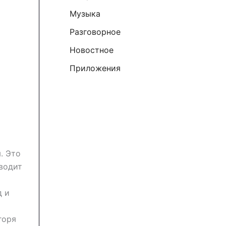
к
Музыка
:
Разговорное
Новостное
Приложения
. Это
водит
д и
горя