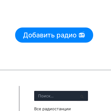
Добавить радио 📻
П
о
и
Все радиостанции
с