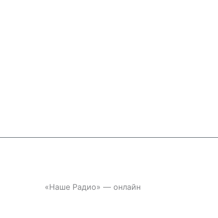
Перейти
к
содержимому
«Наше Радио» — онлайн