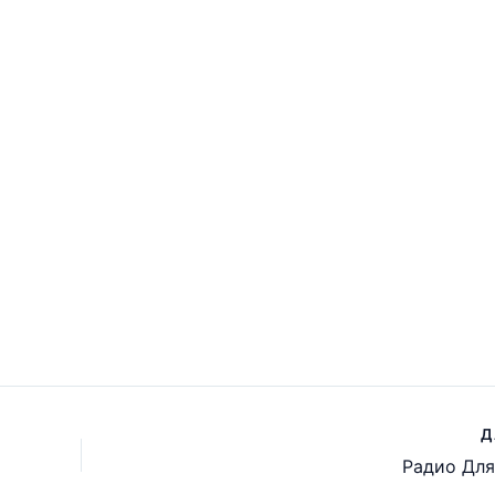
Карло
Радио Шансон
Юмор FM онлай
Д
Радио Для