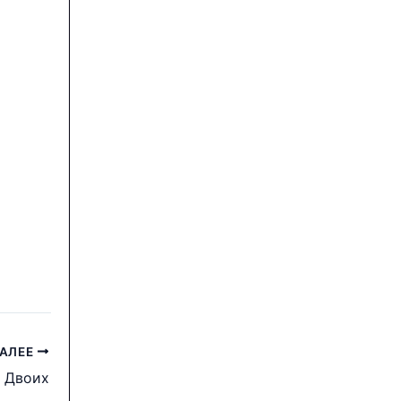
н
АЛЕЕ
 Двоих