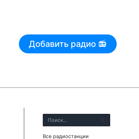
Добавить радио 📻
П
о
и
Все радиостанции
с