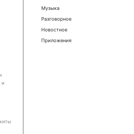
к
Музыка
:
Разговорное
Новостное
Приложения
я
 и
 хиты