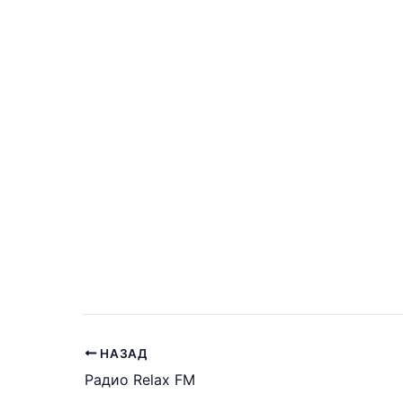
Наше Радио
Ретро FM
НАЗАД
Радио Relax FM