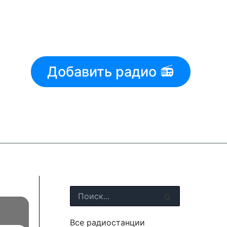
Добавить радио 📻
П
о
и
Все радиостанции
с