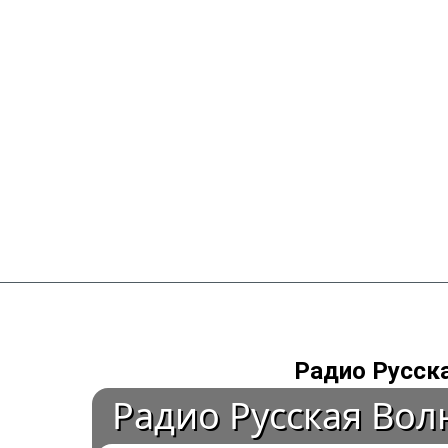
Перейти
к
содержимому
Радио Русска
Радио Русская Вол